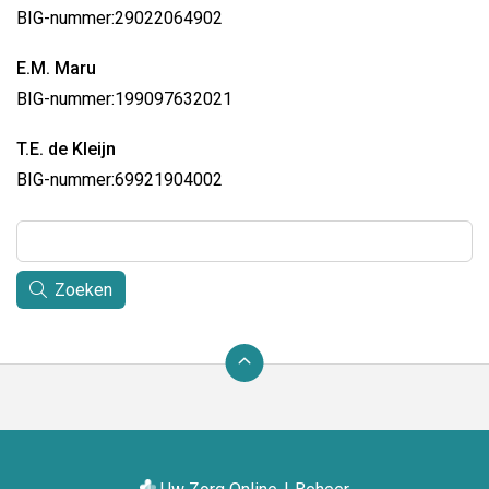
BIG-nummer:
29022064902
E.M. Maru
BIG-nummer:
199097632021
T.E. de Kleijn
BIG-nummer:
69921904002
Zoeken
Ga
terug
naar
de
bovenkant
van