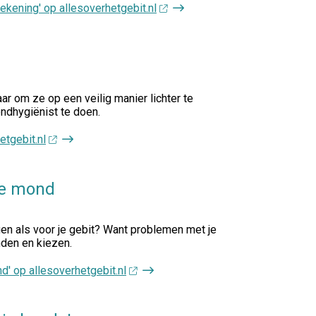
ekening' op allesoverhetgebit.nl
aar om ze op een veilig manier lichter te
mondhygiënist te doen.
etgebit.nl
de mond
gen als voor je gebit? Want problemen met je
nden en kiezen.
' op allesoverhetgebit.nl