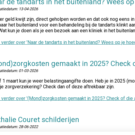
r de tandarts in het buitenland? Wees op
catiedatum:
13-04-2026
r geld kwijt zijn, direct geholpen worden en dat ook nog eens 
naar het buitenland voor een behandeling bij de tandarts klinkt aa
 Wat kun je doen als je een bezoek aan een kliniek in het buitenland
 verder
over 'Naar de tandarts in het buitenland? Wees op je hoed
nd)zorgkosten gemaakt in 2025? Check of
catiedatum:
01-03-2026
 1 maart kun je weer belastingaangifte doen. Heb je in 2025 (m
je zorgverzekering? Check dan of deze aftrekbaar zijn.
 verder
over '(Mond)zorgkosten gemaakt in 2025? Check of die af
halie Couret schilderijen
catiedatum:
28-06-2022