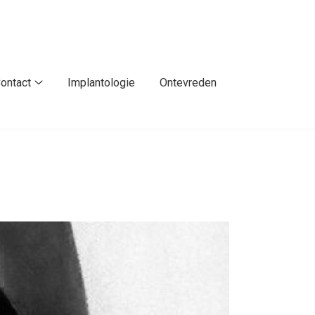
ontact
Implantologie
Ontevreden
n
Contact
nu
submenu