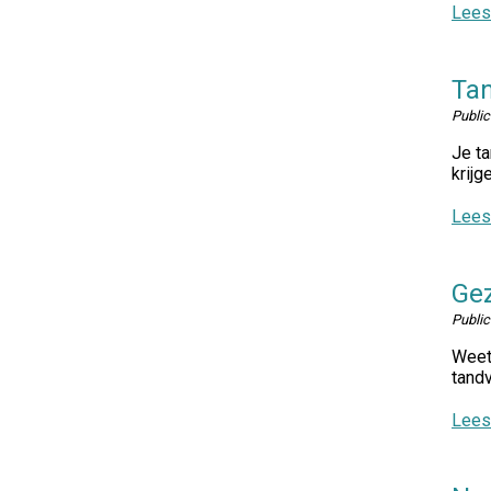
Lees
Tan
Publi
Je ta
krijg
Lees
Gez
Publi
Weet 
tandv
Lees