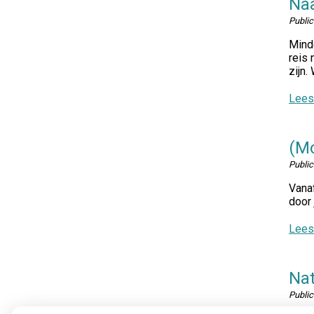
Naa
Publi
Minde
reis 
zijn.
Lees
(Mo
Publi
Vanaf
door 
Lees
Nat
Publi