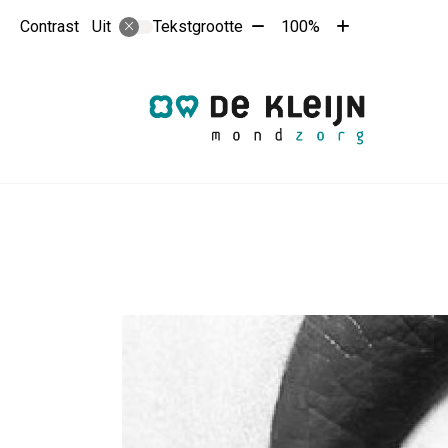
Tekst
Tekst
Contrast
Tekstgrootte
100%
Uit
verkleinen
vergroten
met
met
10%
10%
Hoo