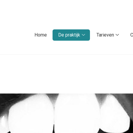
fdmenu
Home
De praktijk
Tarieven
C
De
Tarieve
praktijk
subme
submenu