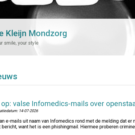
e Kleijn Mondzorg
r smile, your style
euws
 op: valse Infomedics-mails over openst
catiedatum:
14-07-2026
an e-mails uit naam van Infomedics rond met de melding dat er n
t bericht, want het is een phishingmail. Hiermee proberen crimin